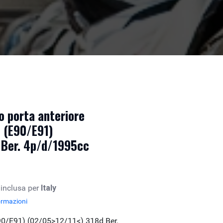
co porta anteriore
 (E90/E91)
 Ber. 4p/d/1995cc
 inclusa per
Italy
ormazioni
90/E91) (02/05>12/11<) 318d Ber.