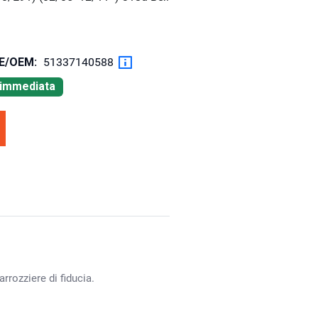
OE/OEM:
51337140588
à immediata
rrozziere di fiducia.