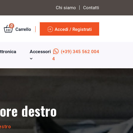
Chi siamo
Contatti
0
Carrello
Accedi / Registrati
ttronica
Accessori
(+39) 345 562 004
4
iore destro
estro