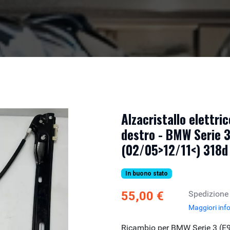
Alzacristallo elettri
destro - BMW Serie 3
(02/05>12/11<) 318d
In buono stato
55,00 €
Spedizione
Maggiori inf
Ricambio per BMW Serie 3 (E