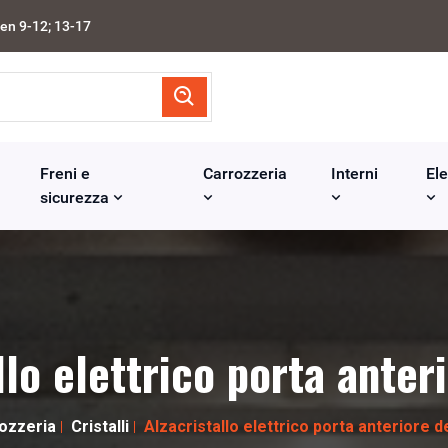
en 9-12; 13-17
Freni e
Carrozzeria
Interni
Ele
sicurezza
llo elettrico porta anter
ozzeria
Cristalli
Alzacristallo elettrico porta anteriore d