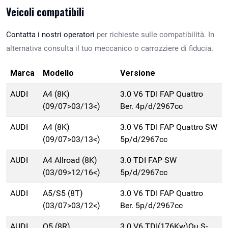
Veicoli compatibili
Contatta i nostri operatori
per richieste sulle compatibilità. In
alternativa consulta il tuo meccanico o carrozziere di fiducia.
Marca
Modello
Versione
AUDI
A4 (8K)
3.0 V6 TDI FAP Quattro
(09/07>03/13<)
Ber. 4p/d/2967cc
AUDI
A4 (8K)
3.0 V6 TDI FAP Quattro SW
(09/07>03/13<)
5p/d/2967cc
AUDI
A4 Allroad (8K)
3.0 TDI FAP SW
(03/09>12/16<)
5p/d/2967cc
AUDI
A5/S5 (8T)
3.0 V6 TDI FAP Quattro
(03/07>03/12<)
Ber. 5p/d/2967cc
AUDI
Q5 (8R)
3.0 V6 TDI(176Kw)Qu.S-