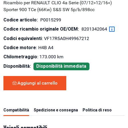
Ricambio per RENAULT CLIO 4a Serie (07/12>12/16<)
Sporter 900 TCe (66Kw) S&S SW 5p/b/898cc
Codice articolo:
P0015299
Codice ricambio originale OE/OEM:
8201342064
Codici equivalenti
: VF17R5A0H49967212
Codice motore
: H4B A4
Chilometraggio
: 173.000 km
Disponibilità:
Disponibilità immediata
Aggiungi al carrello
Compatibilità
Spedizione e consegna
Politica di reso
Veicoli compatibili