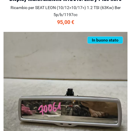
Ricambio per SEAT LEON (10/12>10/17<) 1.2 TSI (63Kw) Ber
5p/b/1197cc
95,00 €
In buono stato