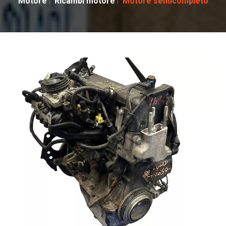
Motore
Ricambi motore
Motore semicompleto