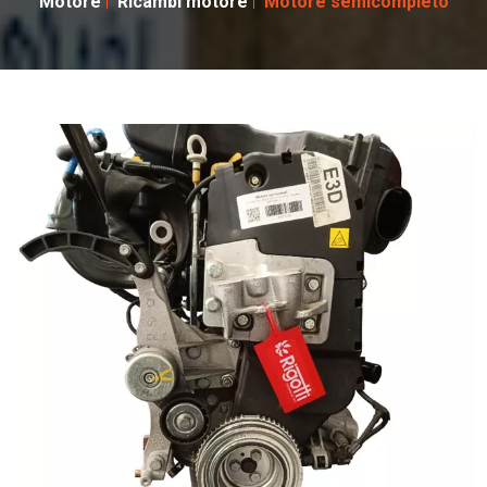
Motore
Ricambi motore
Motore semicompleto