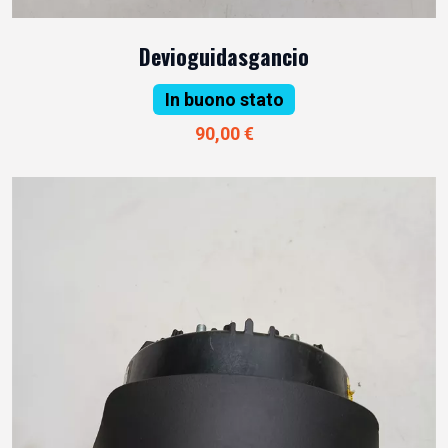
Devioguidasgancio
In buono stato
90,00 €