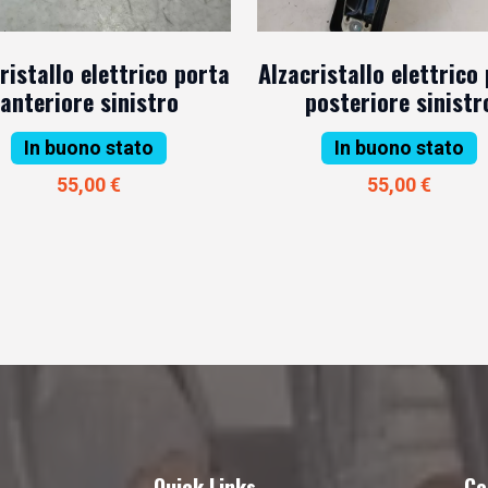
ristallo elettrico porta
Alzacristallo elettrico
anteriore sinistro
posteriore sinistr
In buono stato
In buono stato
55,00 €
55,00 €
Quick Links
Co