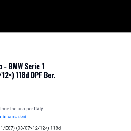
 - BMW Serie 1
12<) 118d DPF Ber.
ione inclusa per
Italy
i informazioni
81/E87) (03/07>12/12<) 118d