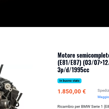
Motore semicompleto
(E81/E87) (03/07>12/
3p/d/1995cc
In buono stato
1.850,00 €
Spediz
Maggior
Ricambio per BMW Serie 1 (E