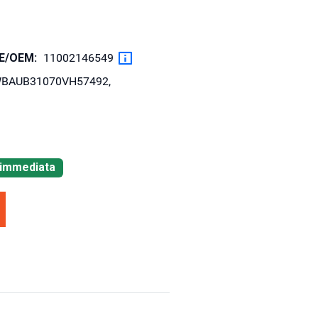
OE/OEM:
11002146549
 WBAUB31070VH57492,
à immediata