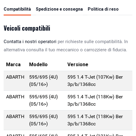
Compatibilità
Spedizione e consegna
Politica di reso
Veicoli compatibili
Contatta i nostri operatori
per richieste sulle compatibilità. In
alternativa consulta il tuo meccanico o carrozziere di fiducia.
Marca
Modello
Versione
ABARTH
595/695 (4U)
595 1.4 T-Jet (107Kw) Ber
(05/16>)
3p/b/1368cc
ABARTH
595/695 (4U)
595 1.4 T-Jet (118Kw) Ber
(05/16>)
3p/b/1368cc
ABARTH
595/695 (4U)
595 1.4 T-Jet (118Kw) Ber
(05/16>)
3p/b/1368cc