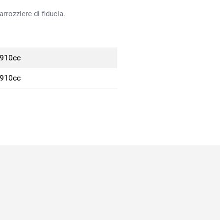
rrozziere di fiducia.
1910cc
1910cc