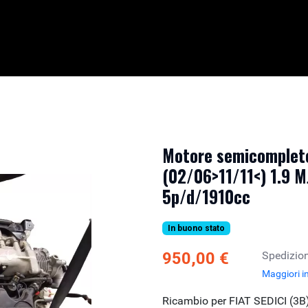
Motore semicompleto
(02/06>11/11<) 1.9 
5p/d/1910cc
In buono stato
950,00 €
Spedizion
Maggiori i
Ricambio per FIAT SEDICI (3