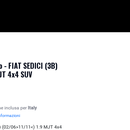
 - FIAT SEDICI (3B)
MJT 4x4 SUV
e inclusa per
Italy
nformazioni
B) (02/06>11/11<) 1.9 MJT 4x4