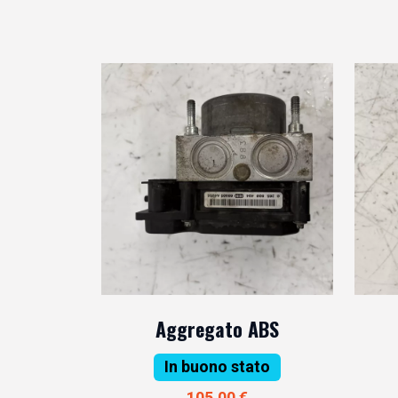
Aggregato ABS
In buono stato
105,00 €