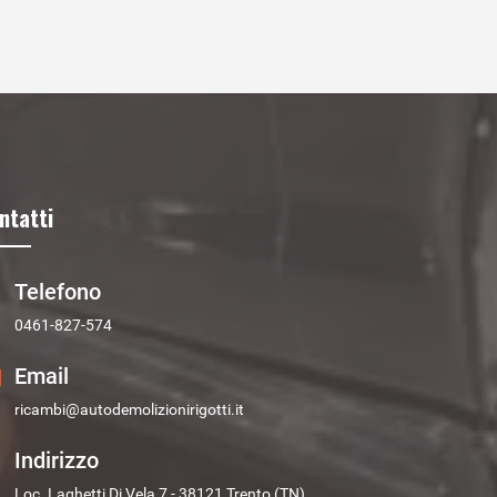
ntatti
Telefono
0461-827-574
Email
ricambi@autodemolizionirigotti.it
Indirizzo
Loc. Laghetti Di Vela 7 - 38121 Trento (TN)