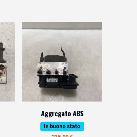
Aggregato ABS
In buono stato
215,00 €