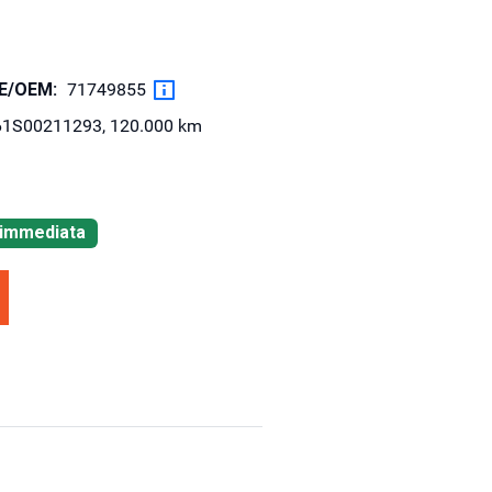
OE/OEM:
71749855
1S00211293, 120.000 km
à immediata