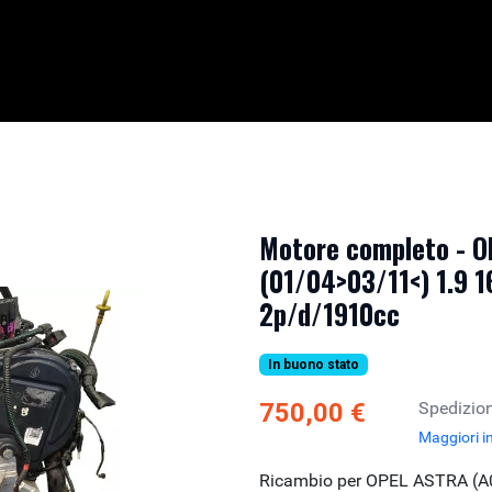
Motore completo - 
(01/04>03/11<) 1.9 
2p/d/1910cc
In buono stato
750,00 €
Spedizion
Maggiori i
Ricambio per OPEL ASTRA (A0