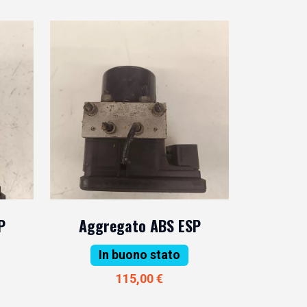
P
Aggregato ABS ESP
In buono stato
115,00 €