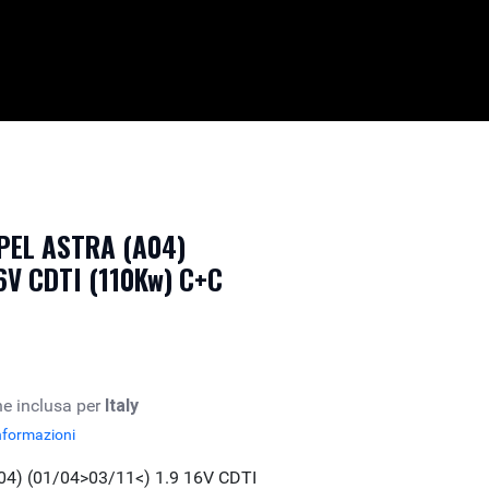
OPEL ASTRA (A04)
16V CDTI (110Kw) C+C
e inclusa per
Italy
nformazioni
4) (01/04>03/11<) 1.9 16V CDTI