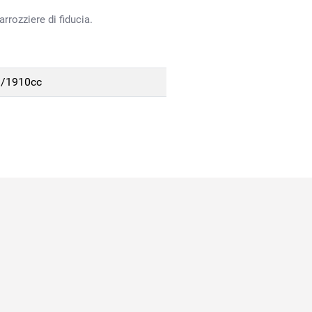
rrozziere di fiducia.
d/1910cc