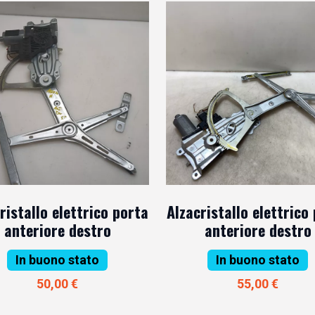
ristallo elettrico porta
Alzacristallo elettrico
anteriore destro
anteriore destro
In buono stato
In buono stato
50,00 €
55,00 €