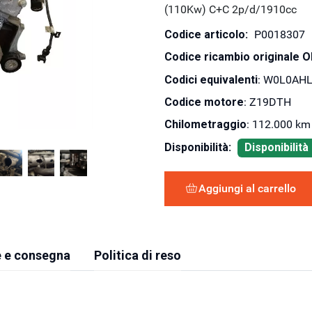
(110Kw) C+C 2p/d/1910cc
Codice articolo:
P0018307
Codice ricambio originale 
Codici equivalenti
: W0L0AHL
Codice motore
: Z19DTH
Chilometraggio
: 112.000 km
Disponibilità:
Disponibilit
Aggiungi al carrello
 e consegna
Politica di reso