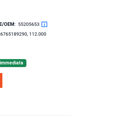
OE/OEM:
55205653
6765189290, 112.000
à immediata