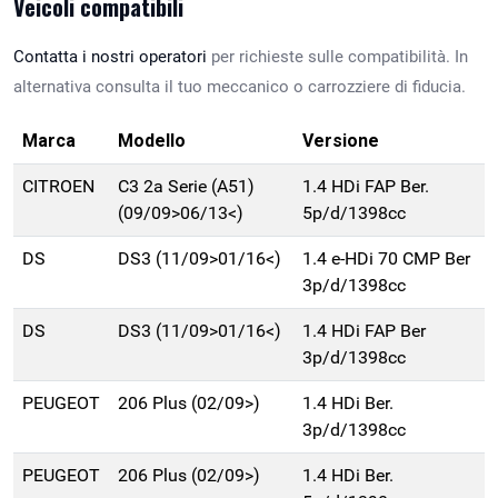
Veicoli compatibili
Contatta i nostri operatori
per richieste sulle compatibilità. In
alternativa consulta il tuo meccanico o carrozziere di fiducia.
Marca
Modello
Versione
CITROEN
C3 2a Serie (A51)
1.4 HDi FAP Ber.
(09/09>06/13<)
5p/d/1398cc
DS
DS3 (11/09>01/16<)
1.4 e-HDi 70 CMP Ber
3p/d/1398cc
DS
DS3 (11/09>01/16<)
1.4 HDi FAP Ber
3p/d/1398cc
PEUGEOT
206 Plus (02/09>)
1.4 HDi Ber.
3p/d/1398cc
PEUGEOT
206 Plus (02/09>)
1.4 HDi Ber.