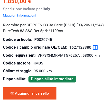
1.850,00 €
Spedizione inclusa per
Italy
Maggiori informazioni
Ricambio per CITROEN C3 3a Serie (B618) (03/20>11/24<)
PureTech 83 S&S Ber 5p/b/1199cc
Codice articolo:
P0020745
Codice ricambio originale OE/OEM:
1627123380
Codici equivalenti
: VF7SXHMRVMT576257, , 58000 km
Codice motore
: HM05
Chilometraggio
: 95.000 km
Disponibilità:
Disponibilità immediata
Aggiungi al carrello