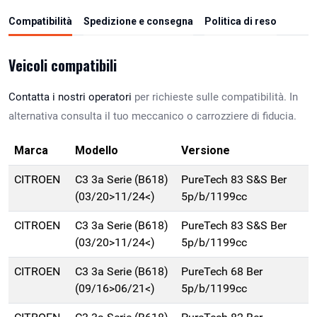
Compatibilità
Spedizione e consegna
Politica di reso
Veicoli compatibili
Contatta i nostri operatori
per richieste sulle compatibilità. In
alternativa consulta il tuo meccanico o carrozziere di fiducia.
Marca
Modello
Versione
CITROEN
C3 3a Serie (B618)
PureTech 83 S&S Ber
(03/20>11/24<)
5p/b/1199cc
CITROEN
C3 3a Serie (B618)
PureTech 83 S&S Ber
(03/20>11/24<)
5p/b/1199cc
CITROEN
C3 3a Serie (B618)
PureTech 68 Ber
(09/16>06/21<)
5p/b/1199cc