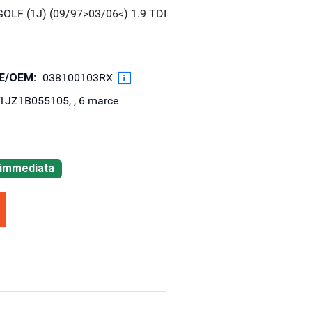
LF (1J) (09/97>03/06<) 1.9 TDI
OE/OEM:
038100103RX
JZ1B055105, , 6 marce
à immediata