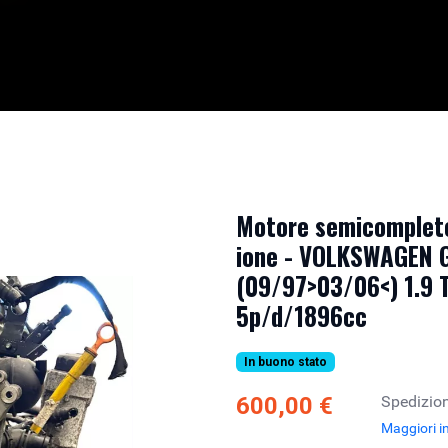
Motore semicompleto
ione - VOLKSWAGEN G
(09/97>03/06<) 1.9 T
5p/d/1896cc
In buono stato
600,00 €
Spedizion
Maggiori i