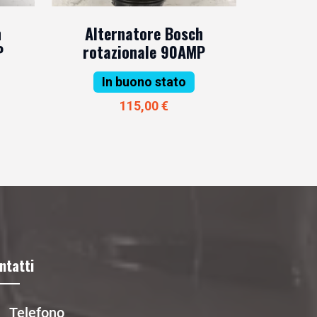
h
Alternatore Bosch
P
rotazionale 90AMP
In buono stato
115,00 €
ntatti
Telefono