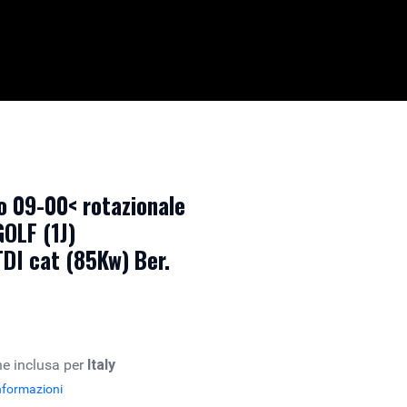
 09-00< rotazionale
OLF (1J)
DI cat (85Kw) Ber.
e inclusa per
Italy
nformazioni