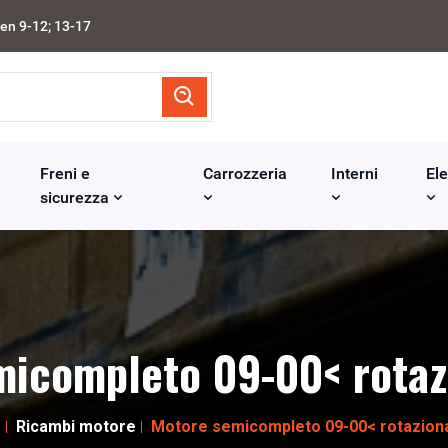
en 9-12; 13-17
Freni e
Carrozzeria
Interni
Ele
sicurezza
icompleto 09-00< rotaz
e
Ricambi motore
Motore semicompleto 09-00< rotaziona