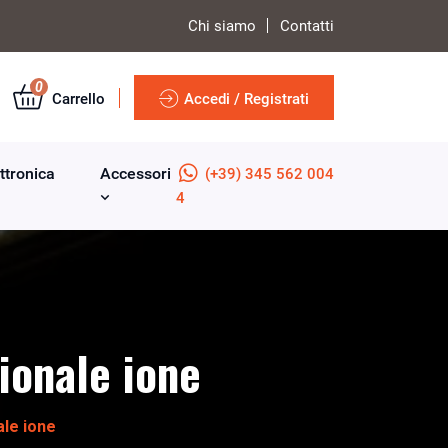
Chi siamo
Contatti
0
Carrello
Accedi / Registrati
ttronica
Accessori
(+39) 345 562 004
4
ionale ione
le ione