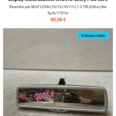
Ricambio per SEAT LEON (10/12>10/17<) 1.2 TSI (63Kw) Ber
5p/b/1197cc
95,00 €
In buono stato