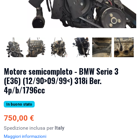
Motore semicompleto - BMW Serie 3
(E36) (12/90>09/99<) 318i Ber.
4p/b/1796cc
In buono stato
750,00 €
Spedizione inclusa per
Italy
Maggiori informazioni