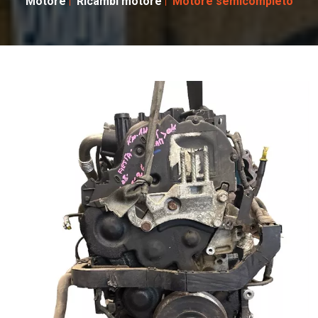
Motore
Ricambi motore
Motore semicompleto