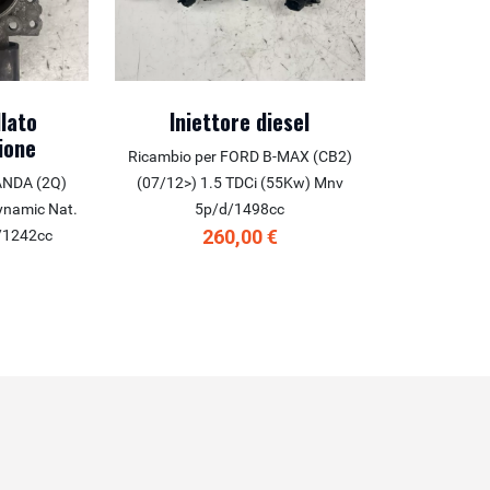
lato
Iniettore diesel
ione
Ricambio per FORD B-MAX (CB2)
PANDA (2Q)
(07/12>) 1.5 TDCi (55Kw) Mnv
ynamic Nat.
5p/d/1498cc
260,00 €
/1242cc