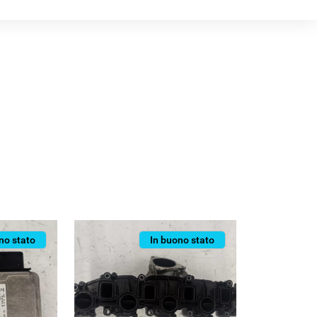
no stato
In buono stato