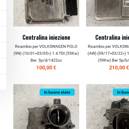
Centralina iniezione
Centralina ini
Ricambio per VOLKSWAGEN POLO
Ricambio per VOLKS
(9N) (10/01>03/05<) 1.4 TDI (55Kw)
(AW) (09/17>03/22<) 
Ber. 3p/d/1422cc
(59Kw) Ber 5p/b
100,00 €
210,00 
In buono stato
In buo