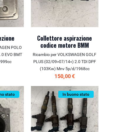
ezione
Collettore aspirazione
codice motore BMM
WAGEN POLO
1.0 EVO BMT
Ricambio per VOLKSWAGEN GOLF
/999cc
PLUS (02/09>07/14<) 2.0 TDI DPF
€
(103Kw) Mnv 5p/d/1968cc
150,00 €
no stato
In buono stato