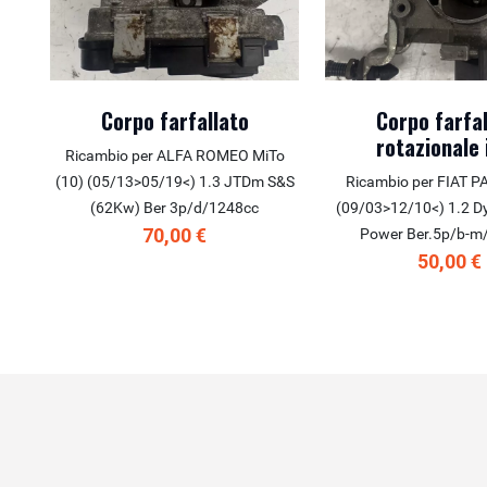
Corpo farfallato
Corpo farfal
rotazionale 
Ricambio per ALFA ROMEO MiTo
(10) (05/13>05/19<) 1.3 JTDm S&S
Ricambio per FIAT 
(62Kw) Ber 3p/d/1248cc
(09/03>12/10<) 1.2 D
70,00 €
Power Ber.5p/b-m
50,00 €