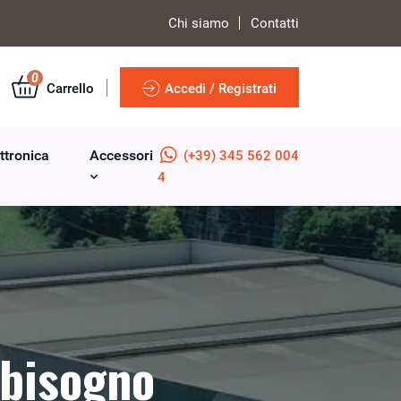
Chi siamo
Contatti
0
Carrello
Accedi / Registrati
ttronica
Accessori
(+39) 345 562 004
4
 bisogno