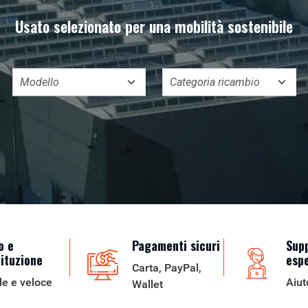
Usato selezionato per una mobilità sostenibile
o e
Pagamenti sicuri
Sup
tituzione
esp
Carta, PayPal,
le e veloce
Aiut
Wallet