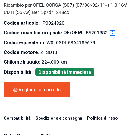
Ricambio per OPEL CORSA (S07) (07/06>02/11<) 1.3 16V
CDTI (55Kw) Ber. 5p/d/1248cc
Codice articolo:
P0024320
Codice ricambio originale OE/OEM:
55201882
Codici equivalenti
: W0L0SDL68A4189679
Codice motore
: Z13DTJ
Chilometraggio
: 224.000 km
Disponibilità:
Disponibilità immediata
Aggiungi al carrello
Compatibilità
Spedizione e consegna
Politica di reso