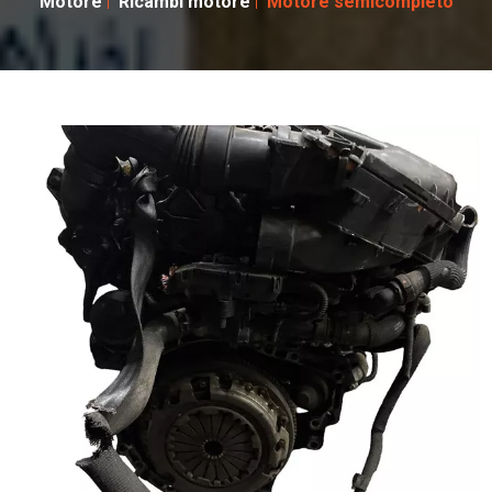
Motore
Ricambi motore
Motore semicompleto