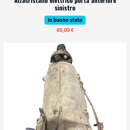
Alzacristallo elettrico porta anteriore
sinistro
In buono stato
65,00 €