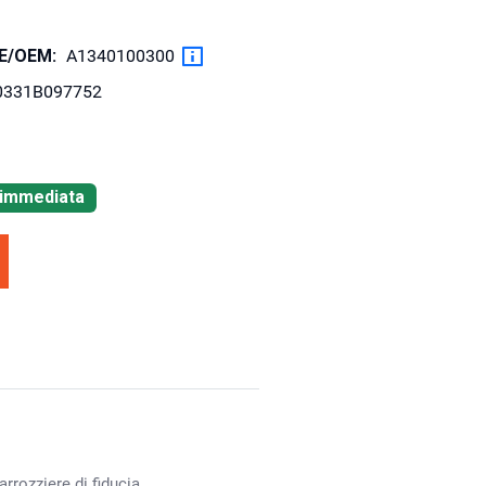
OE/OEM:
A1340100300
0331B097752
à immediata
rrozziere di fiducia.