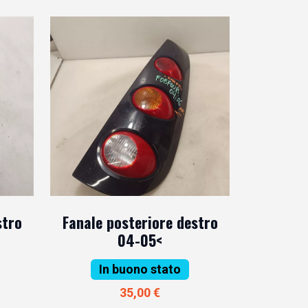
stro
Fanale posteriore destro
04-05<
In buono stato
35,00 €