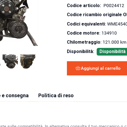
Codice articolo:
P0024412
Codice ricambio originale 
Codici equivalenti
: WME454
Codice motore
: 134910
Chilometraggio
: 121.000 km
Disponibilità:
Disponibilit
Aggiungi al carrello
 e consegna
Politica di reso
ste sulle compatibilità. In alternativa consulta il tuo meccanico o ca