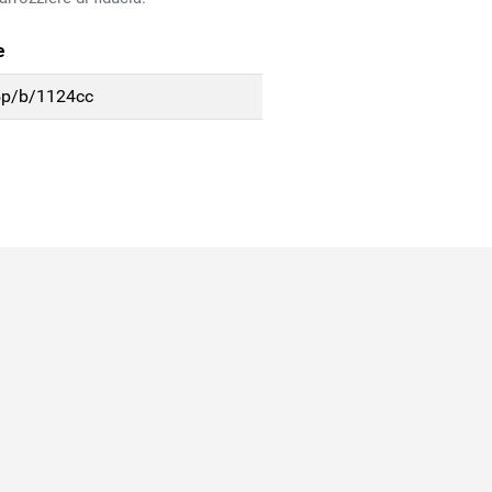
e
 5p/b/1124cc