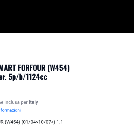
SMART FORFOUR (W454)
er. 5p/b/1124cc
e inclusa per
Italy
nformazioni
 (W454) (01/04>10/07<) 1.1