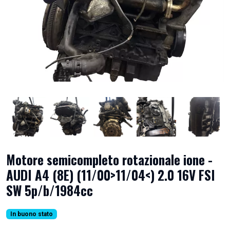
Motore semicompleto rotazionale ione -
AUDI A4 (8E) (11/00>11/04<) 2.0 16V FSI
SW 5p/b/1984cc
In buono stato