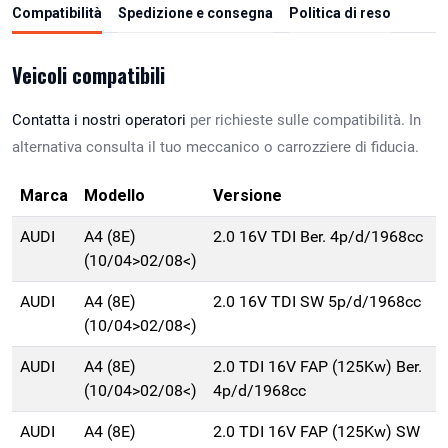
Compatibilità
Spedizione e consegna
Politica di reso
Veicoli compatibili
Contatta i nostri operatori
per richieste sulle compatibilità. In
alternativa consulta il tuo meccanico o carrozziere di fiducia.
Marca
Modello
Versione
AUDI
A4 (8E)
2.0 16V TDI Ber. 4p/d/1968cc
(10/04>02/08<)
AUDI
A4 (8E)
2.0 16V TDI SW 5p/d/1968cc
(10/04>02/08<)
AUDI
A4 (8E)
2.0 TDI 16V FAP (125Kw) Ber.
(10/04>02/08<)
4p/d/1968cc
AUDI
A4 (8E)
2.0 TDI 16V FAP (125Kw) SW