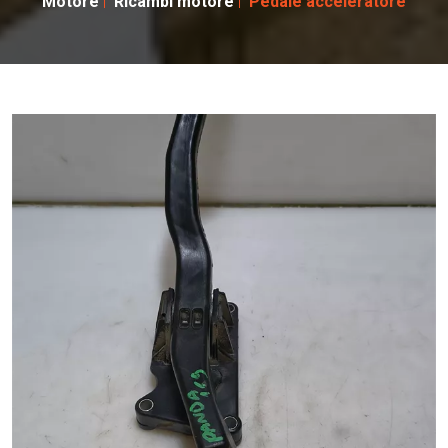
Motore
Ricambi motore
Pedale acceleratore