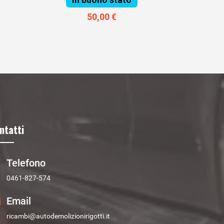
50,00 €
ntatti
Telefono
0461-827-574
Email
ricambi@autodemolizionirigotti.it