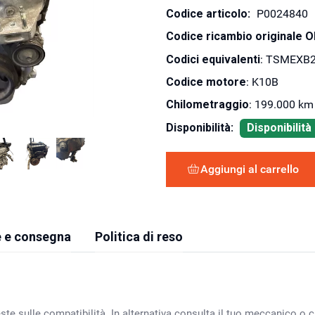
Codice articolo:
P0024840
Codice ricambio originale 
Codici equivalenti
: TSMEXB
Codice motore
: K10B
Chilometraggio
: 199.000 km
Disponibilità:
Disponibilit
Aggiungi al carrello
 e consegna
Politica di reso
ste sulle compatibilità. In alternativa consulta il tuo meccanico o ca