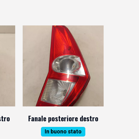
stro
Fanale posteriore destro
In buono stato