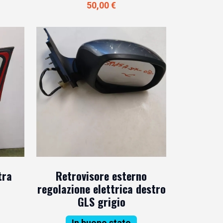
50,00 €
tra
Retrovisore esterno
regolazione elettrica destro
GLS grigio
In buono stato