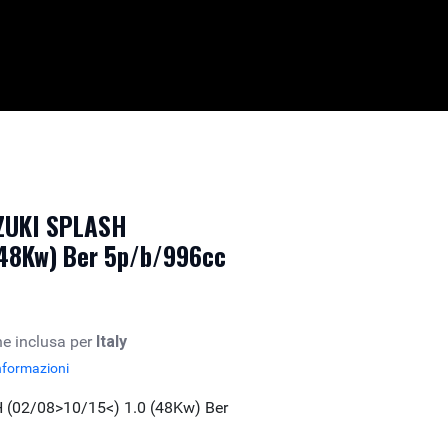
UZUKI SPLASH
(48Kw) Ber 5p/b/996cc
e inclusa per
Italy
nformazioni
 (02/08>10/15<) 1.0 (48Kw) Ber