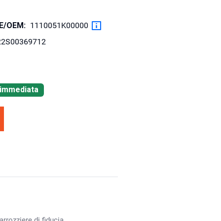
OE/OEM:
1110051K00000
22S00369712
à immediata
rrozziere di fiducia.