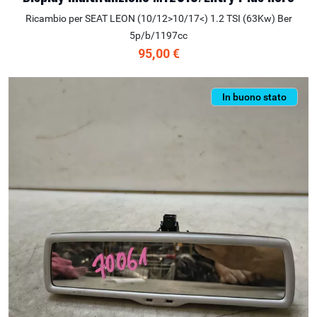
Ricambio per SEAT LEON (10/12>10/17<) 1.2 TSI (63Kw) Ber
5p/b/1197cc
95,00 €
In buono stato