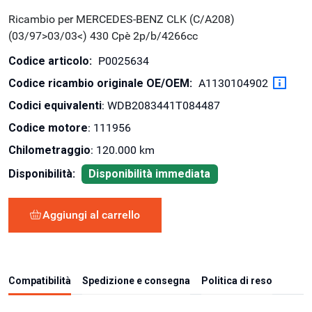
Ricambio per MERCEDES-BENZ CLK (C/A208)
(03/97>03/03<) 430 Cpè 2p/b/4266cc
Codice articolo:
P0025634
Codice ricambio originale OE/OEM:
A1130104902
Codici equivalenti
: WDB2083441T084487
Codice motore
: 111956
Chilometraggio
: 120.000 km
Disponibilità:
Disponibilità immediata
Aggiungi al carrello
Compatibilità
Spedizione e consegna
Politica di reso