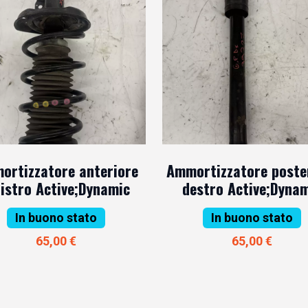
ortizzatore anteriore
Ammortizzatore poste
nistro Active;Dynamic
destro Active;Dyna
In buono stato
In buono stato
65,00 €
65,00 €