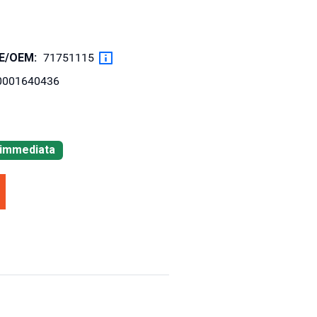
OE/OEM:
71751115
0001640436
à immediata