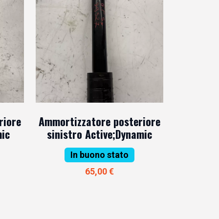
riore
Ammortizzatore posteriore
mic
sinistro Active;Dynamic
In buono stato
65,00 €