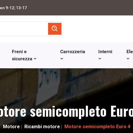
en 9-12; 13-17
Freni e
Carrozzeria
Interni
Ele
sicurezza
tore semicompleto Eur
Motore
Ricambi motore
Motore semicompleto Euro 4