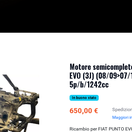
Motore semicompleto
EVO (3J) (08/09>07/1
5p/b/1242cc
In buono stato
650,00 €
Spedizion
Maggiori i
Ricambio per FIAT PUNTO EVO