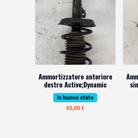
Ammortizzatore anteriore
Amm
destro Active;Dynamic
si
In buono stato
65,00 €