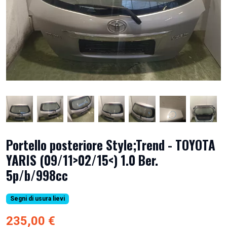
Portello posteriore Style;Trend - TOYOTA
YARIS (09/11>02/15<) 1.0 Ber.
5p/b/998cc
Segni di usura lievi
235,00 €