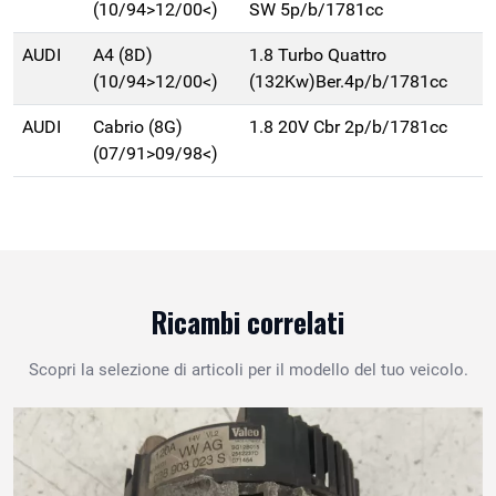
(10/94>12/00<)
SW 5p/b/1781cc
AUDI
A4 (8D)
1.8 Turbo Quattro
(10/94>12/00<)
(132Kw)Ber.4p/b/1781cc
AUDI
Cabrio (8G)
1.8 20V Cbr 2p/b/1781cc
(07/91>09/98<)
Ricambi correlati
Scopri la selezione di articoli per il modello del tuo veicolo.