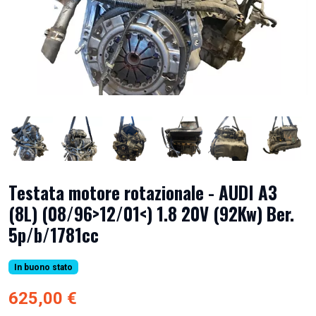
Testata motore rotazionale - AUDI A3
(8L) (08/96>12/01<) 1.8 20V (92Kw) Ber.
5p/b/1781cc
In buono stato
625,00 €