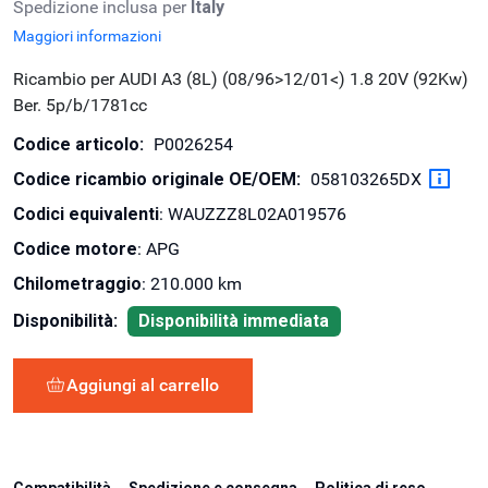
Spedizione inclusa per
Italy
Maggiori informazioni
Ricambio per AUDI A3 (8L) (08/96>12/01<) 1.8 20V (92Kw)
Ber. 5p/b/1781cc
Codice articolo:
P0026254
Codice ricambio originale OE/OEM:
058103265DX
Codici equivalenti
: WAUZZZ8L02A019576
Codice motore
: APG
Chilometraggio
: 210.000 km
Disponibilità:
Disponibilità immediata
Aggiungi al carrello
Compatibilità
Spedizione e consegna
Politica di reso