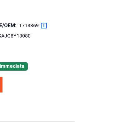
OE/OEM:
1713369
GAJG8Y13080
à immediata