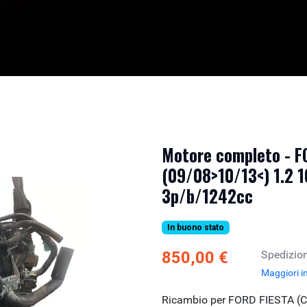
Motore completo - F
(09/08>10/13<) 1.2 1
3p/b/1242cc
In buono stato
850,00 €
Spedizion
Maggiori i
Ricambio per FORD FIESTA (C