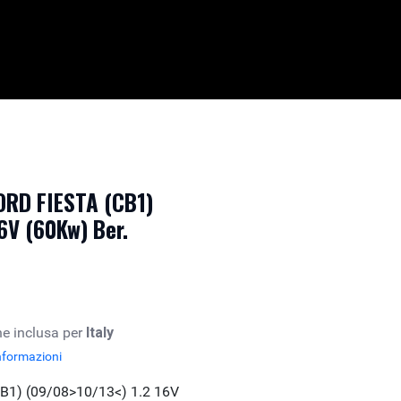
ORD FIESTA (CB1)
6V (60Kw) Ber.
e inclusa per
Italy
nformazioni
B1) (09/08>10/13<) 1.2 16V