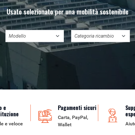
Usato selezionato per una mobilità sostenibile
o e
Pagamenti sicuri
Sup
tituzione
esp
Carta, PayPal,
le e veloce
Aiut
Wallet