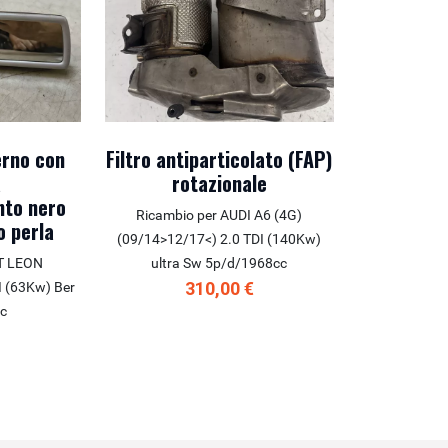
erno con
Filtro antiparticolato (FAP)
a
rotazionale
nto nero
Ricambio per AUDI A6 (4G)
o perla
(09/14>12/17<) 2.0 TDI (140Kw)
AT LEON
ultra Sw 5p/d/1968cc
310,00 €
I (63Kw) Ber
c