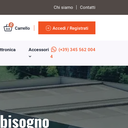
Chi siamo
Contatti
0
Carrello
Accedi / Registrati
ttronica
Accessori
(+39) 345 562 004
4
 bisogno