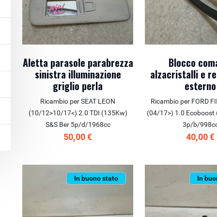
Aletta parasole parabrezza
Blocco com
sinistra illuminazione
alzacristalli e r
griglio perla
esterno
Ricambio per SEAT LEON
Ricambio per FORD F
(10/12>10/17<) 2.0 TDI (135Kw)
(04/17>) 1.0 Ecoboost
S&S Ber 5p/d/1968cc
3p/b/998c
50,00 €
40,00 €
In buono stato
In buo