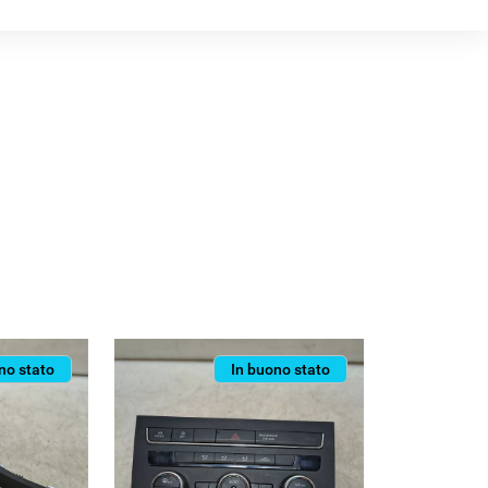
no stato
In buono stato