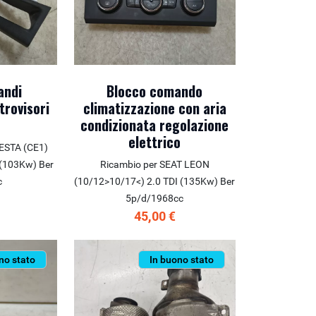
andi
Blocco comando
etrovisori
climatizzazione con aria
condizionata regolazione
elettrico
IESTA (CE1)
 (103Kw) Ber
Ricambio per SEAT LEON
c
(10/12>10/17<) 2.0 TDI (135Kw) Ber
5p/d/1968cc
45,00 €
no stato
In buono stato