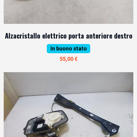
Alzacristallo elettrico porta anteriore destro
In buono stato
55,00 €