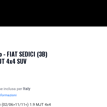
 - FIAT SEDICI (3B)
MJT 4x4 SUV
e inclusa per
Italy
nformazioni
B) (02/06>11/11<) 1.9 MJT 4x4