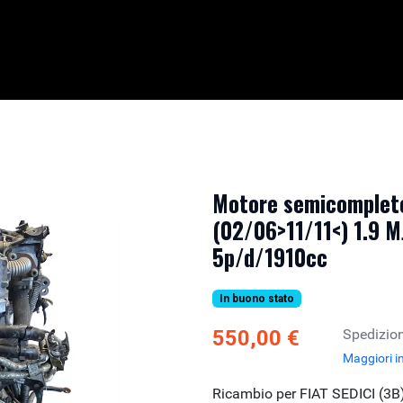
Motore semicompleto
(02/06>11/11<) 1.9 
5p/d/1910cc
In buono stato
550,00 €
Spedizion
Maggiori i
Ricambio per FIAT SEDICI (3