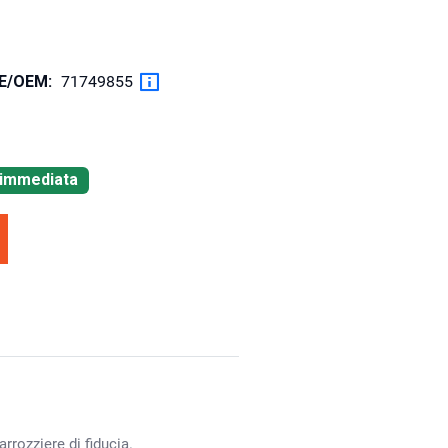
OE/OEM:
71749855
à immediata
rrozziere di fiducia.