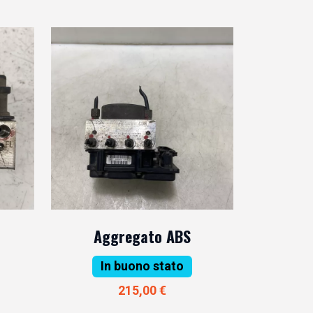
Aggregato ABS
In buono stato
215,00 €