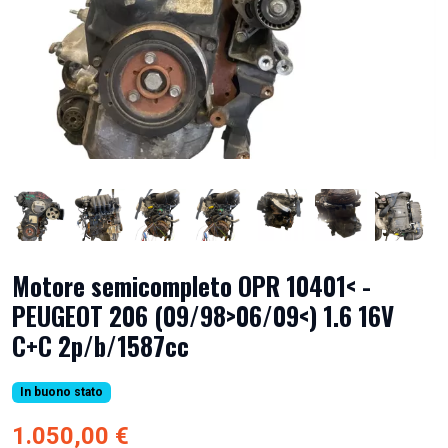
Motore semicompleto OPR 10401< -
PEUGEOT 206 (09/98>06/09<) 1.6 16V
C+C 2p/b/1587cc
In buono stato
1.050,00 €