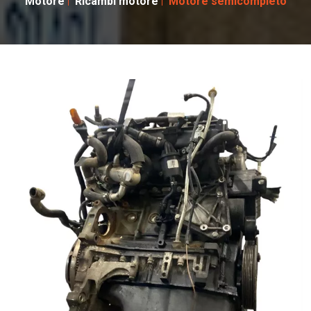
Motore
Ricambi motore
Motore semicompleto