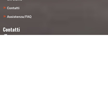
Contatti
Assistenza/FAQ
Contatti
Telefono
0461-827-574
Email
ricambi@autodemolizionirigotti.it
Indirizzo
Loc. Laghetti Di Vela 7 - 38121 Trento (TN)