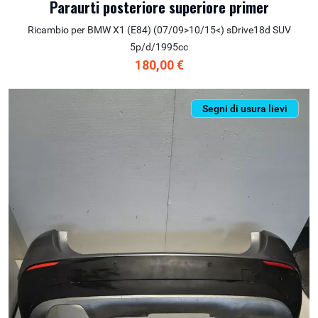
Paraurti posteriore superiore primer
Ricambio per BMW X1 (E84) (07/09>10/15<) sDrive18d SUV
5p/d/1995cc
180,00 €
Segni di usura lievi