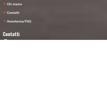
Chi siamo
Contatti
Assistenza/FAQ
Contatti
Telefono
0461-827-574
Email
ricambi@autodemolizionirigotti.it
Indirizzo
Loc. Laghetti Di Vela 7 - 38121 Trento (TN)