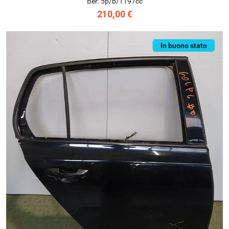
Ber. 5p/b/1197cc
210,00 €
In buono stato