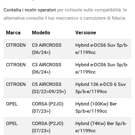
Contatta i nostri operatori
per richieste sulle compatibilità. In
alternativa consulta il tuo meccanico o carrozziere di fiducia.
Marca
Modello
Versione
CITROEN
C3 AIRCROSS
Hybrid e-DCS6 Suv 5p/b-
(06/24>)
e/1199cc
CITROEN
C3 AIRCROSS
Hybrid e-DCS6 Suv 5p/b-
(06/24>)
e/1199cc
CITROEN
C5 AIRCROSS
Hybrid 136 e-DCS 6 Suv
(02/22>09/25<)
5p/b-e/1199cc
OPEL
CORSA (P2JO)
Hybrid (100Kw) Ber
(07/23>)
5p/b-e/1199cc
OPEL
CORSA (P2JO)
Hybrid (74Kw) Ber 5p/b-
(07/23>)
e/1199cc