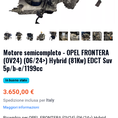
Motore semicompleto - OPEL FRONTERA
(OV24) (06/24>) Hybrid (81Kw) EDCT Suv
5p/b-e/1199cc
In buono stato
3.650,00 €
Spedizione inclusa per
Italy
Maggiori informazioni
Ricambio per OPEL FRONTERA (OV24) (06/24>) Hybrid