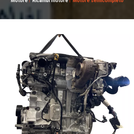
Motore
Ricambi motore
Motore semicompleto