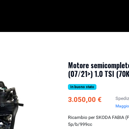
Motore semicompleto
(07/21>) 1.0 TSI (7
In buono stato
3.050,00 €
Spediz
Maggior
Ricambio per SKODA FABIA (PJ
5p/b/999cc