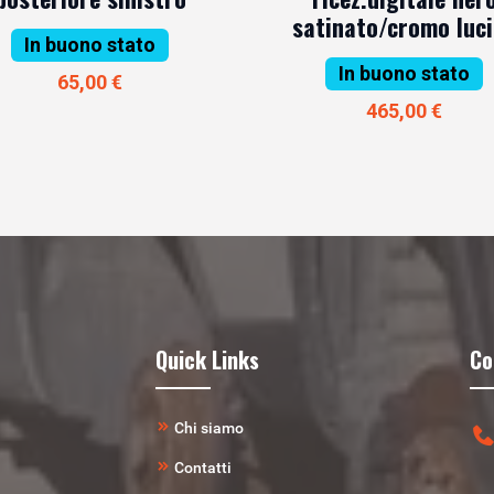
satinato/cromo luc
In buono stato
In buono stato
65,00 €
465,00 €
Quick Links
Co
Chi siamo
Contatti