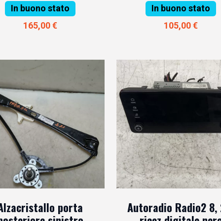
In buono stato
In buono stato
165,00 €
105,00 €
Alzacristallo porta
Autoradio Radio2 8, 
posteriore sinistro
ricez.digitale ner