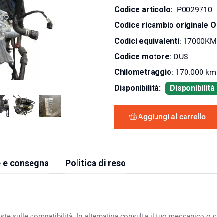
Codice articolo:
P0029710
Codice ricambio originale 
Codici equivalenti
: 17000KM
Codice motore
: DUS
Chilometraggio
: 170.000 km
Disponibilità:
Disponibilit
Aggiungi al carrello
 e consegna
Politica di reso
ste sulle compatibilità. In alternativa consulta il tuo meccanico o ca