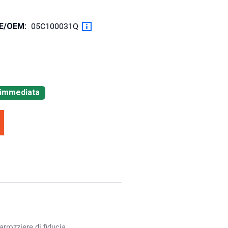
OE/OEM:
05C100031Q
à immediata
rrozziere di fiducia.