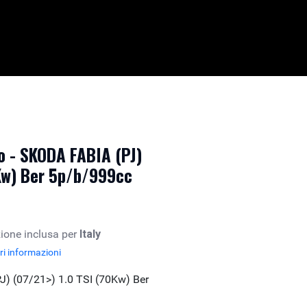
 - SKODA FABIA (PJ)
0Kw) Ber 5p/b/999cc
ione inclusa per
Italy
i informazioni
) (07/21>) 1.0 TSI (70Kw) Ber