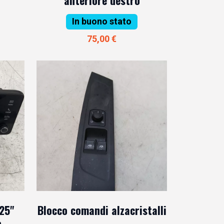
In buono stato
75,00 €
25"
Blocco comandi alzacristalli
o