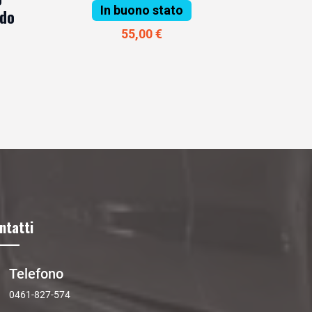
In buono stato
ido
55,00 €
ntatti
Telefono
0461-827-574