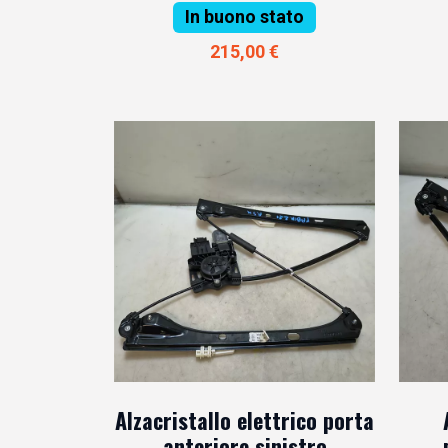
In buono stato
215,00 €
Alzacristallo elettrico porta
anteriore sinistro