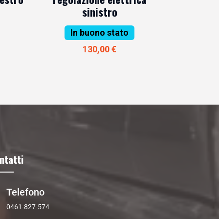
sinistro
In buono stato
130,00 €
ntatti
Telefono
0461-827-574