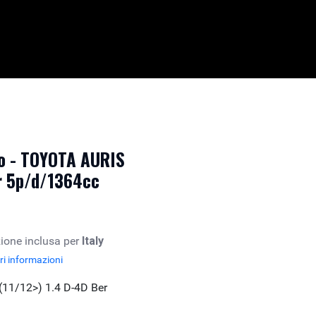
o - TOYOTA AURIS
er 5p/d/1364cc
ione inclusa per
Italy
i informazioni
11/12>) 1.4 D-4D Ber