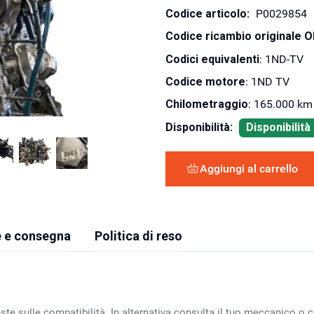
Codice articolo:
P0029854
Codice ricambio originale 
Codici equivalenti
: 1ND-TV
Codice motore
: 1ND TV
Chilometraggio
: 165.000 km
Disponibilità:
Disponibilit
Aggiungi al carrello
 e consegna
Politica di reso
ste sulle compatibilità. In alternativa consulta il tuo meccanico o ca