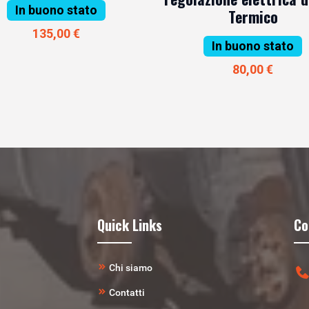
In buono stato
Termico
135,00 €
In buono stato
80,00 €
Quick Links
Co
Chi siamo
Contatti