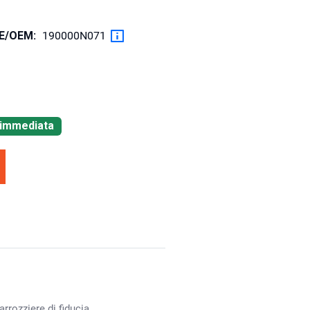
OE/OEM:
190000N071
à immediata
rrozziere di fiducia.