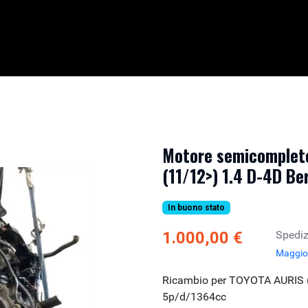
Motore semicomplet
(11/12>) 1.4 D-4D B
In buono stato
1.000,00 €
Spediz
Maggior
Ricambio per TOYOTA AURIS (
5p/d/1364cc