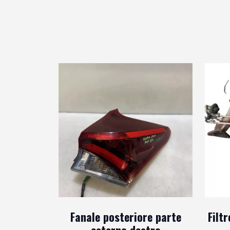
Fanale posteriore parte
Filt
esterno destro