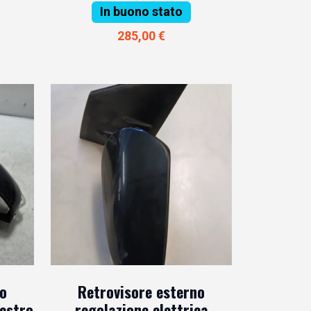
In buono stato
285,00 €
no
Retrovisore esterno
destro
regolazione elettrica