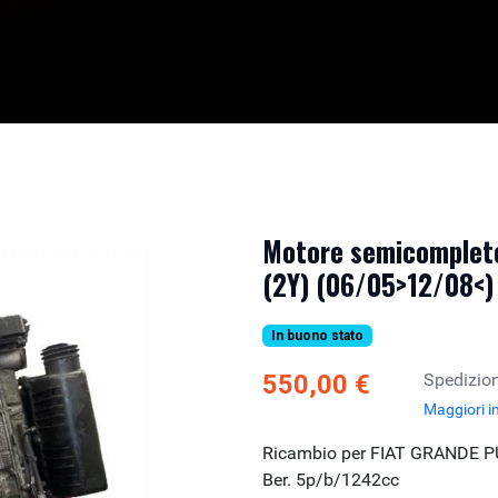
Motore semicomplet
(2Y) (06/05>12/08<)
In buono stato
550,00 €
Spedizion
Maggiori i
Ricambio per FIAT GRANDE P
Ber. 5p/b/1242cc