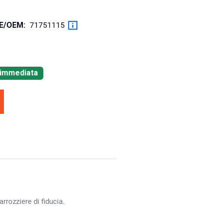
OE/OEM:
71751115
à immediata
rrozziere di fiducia.