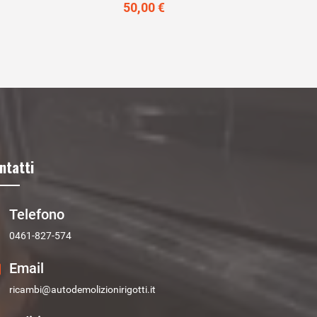
50,00 €
ntatti
Telefono
0461-827-574
Email
ricambi@autodemolizionirigotti.it