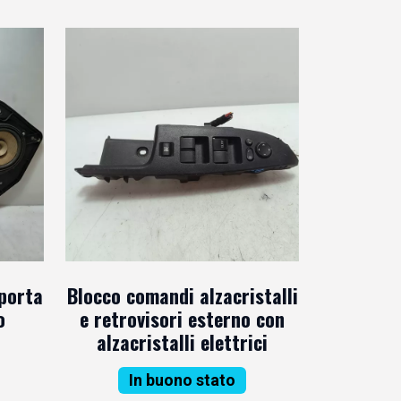
 porta
Blocco comandi alzacristalli
o
e retrovisori esterno con
alzacristalli elettrici
In buono stato