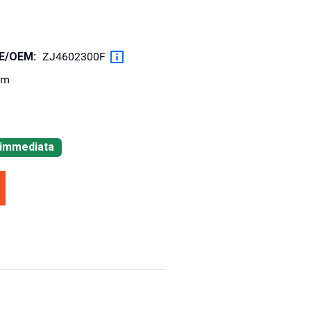
OE/OEM:
ZJ4602300F
km
à immediata