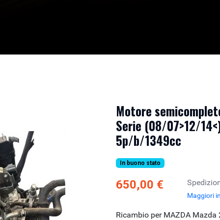
Motore semicomplet
Serie (08/07>12/14<)
5p/b/1349cc
In buono stato
650,00 €
Spedizion
Maggiori i
Ricambio per MAZDA Mazda 2 