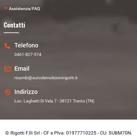
Assistenza/FAQ
Contatti
Telefono
0461-827-574
Email
ricambi@autodemolizionirigotti.it
Indirizzo
Loc. Laghetti Di Vela 7 - 38121 Trento (TN)
© Rigotti F.lli Srl - CF e PIva: 01977710225 - CU: SUBM70N.