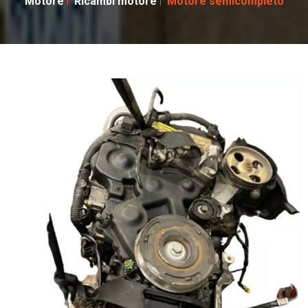
Motore
Ricambi motore
Motore semicompleto