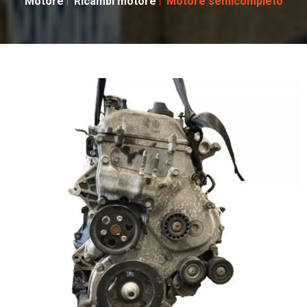
Motore
Ricambi motore
Motore semicompleto