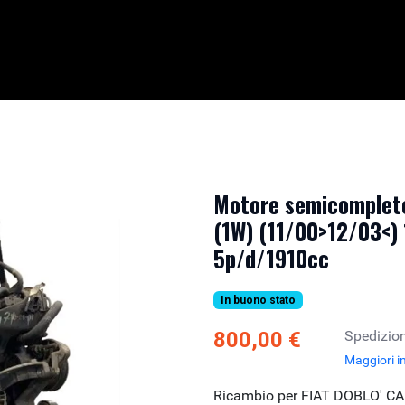
Motore semicomplet
(1W) (11/00>12/03<) 
5p/d/1910cc
In buono stato
800,00 €
Spedizion
Maggiori i
Ricambio per FIAT DOBLO' CA