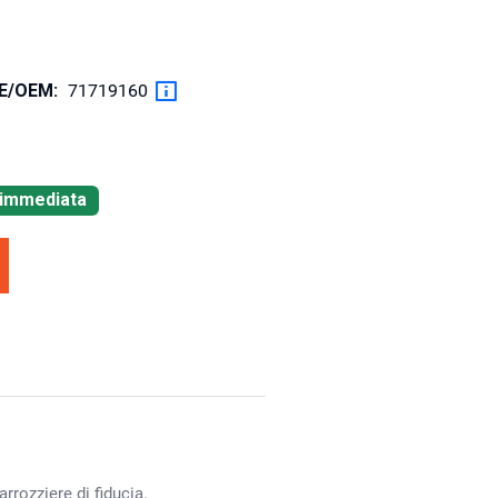
OE/OEM:
71719160
à immediata
rrozziere di fiducia.