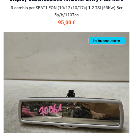
Ricambio per SEAT LEON (10/12>10/17<) 1.2 TSI (63Kw) Ber
5p/b/1197cc
95,00 €
In buono stato