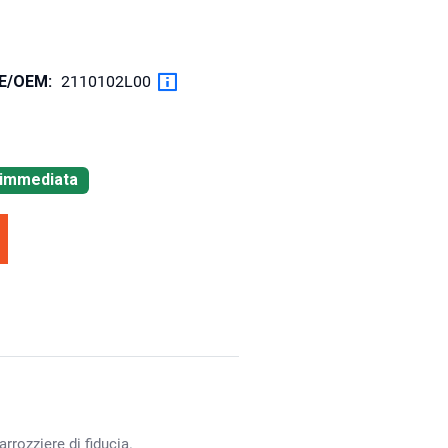
OE/OEM:
2110102L00
à immediata
rrozziere di fiducia.