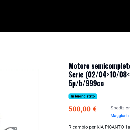
Motore semicompleto
Serie (02/04>10/08<)
5p/b/999cc
In buono stato
500,00 €
Spedizion
Maggiori i
Ricambio per KIA PICANTO 1a