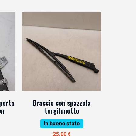
 porta
Braccio con spazzola
on
tergilunotto
In buono stato
25,00 €