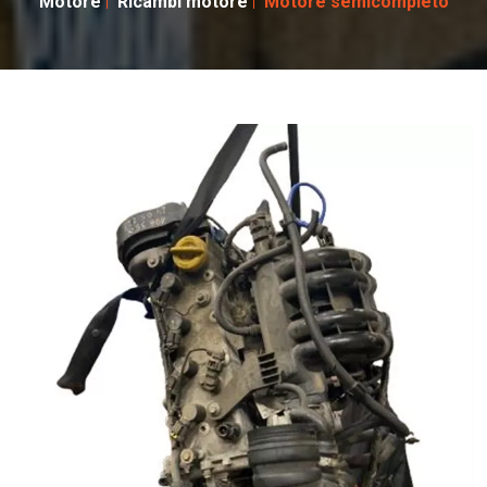
Motore
Ricambi motore
Motore semicompleto